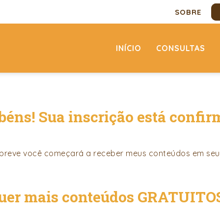
SOBRE
INÍCIO
CONSULTAS
béns! Sua inscrição está confir
breve você começará a receber meus conteúdos em seu 
uer mais conteúdos GRATUITO