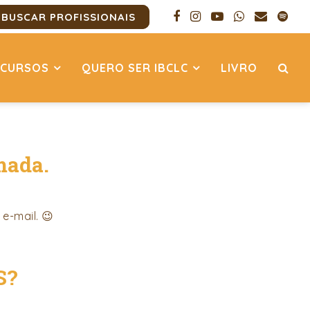
BUSCAR PROFISSIONAIS
CURSOS
QUERO SER IBCLC
LIVRO
mada.
e-mail. 😉
S?