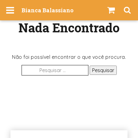
I
Bianca Balassiano
r
p
Nada Encontrado
a
r
a
o
c
Não foi possível encontrar o que você procura.
o
Pesquisar
n
por:
t
e
ú
d
o