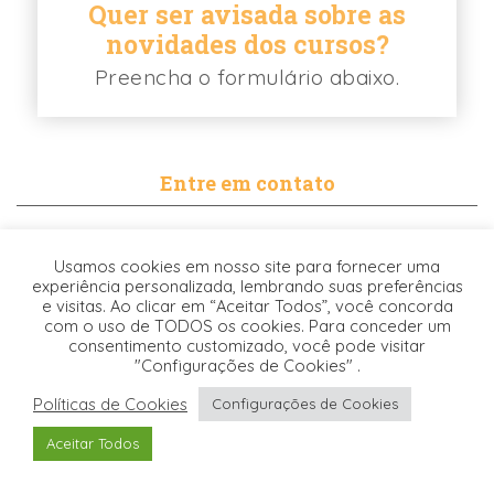
Quer ser avisada sobre as
novidades dos cursos?
Preencha o formulário abaixo.
Entre em contato
contato@biancabalassiano.com
Usamos cookies em nosso site para fornecer uma
WhatsApp
experiência personalizada, lembrando suas preferências
e visitas. Ao clicar em “Aceitar Todos”, você concorda
com o uso de TODOS os cookies. Para conceder um
consentimento customizado, você pode visitar
"Configurações de Cookies" .
Políticas de Cookies
Configurações de Cookies
Desenvolvido pela
© 2021. TODOS OS DIREITOS RESERVADOS -
Aceitar Todos
Origgami