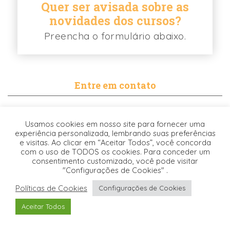
Quer ser avisada sobre as
novidades dos cursos?
Preencha o formulário abaixo.
Entre em contato
contato@biancabalassiano.com
Usamos cookies em nosso site para fornecer uma
WhatsApp
experiência personalizada, lembrando suas preferências
e visitas. Ao clicar em “Aceitar Todos”, você concorda
com o uso de TODOS os cookies. Para conceder um
consentimento customizado, você pode visitar
"Configurações de Cookies" .
Políticas de Cookies
Configurações de Cookies
Desenvolvido pela
© 2021. TODOS OS DIREITOS RESERVADOS -
Aceitar Todos
Origgami