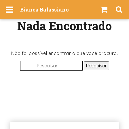
I
Bianca Balassiano
r
p
Nada Encontrado
a
r
a
o
c
Não foi possível encontrar o que você procura.
o
Pesquisar
n
por:
t
e
ú
d
o