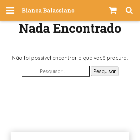
I
Bianca Balassiano
r
p
Nada Encontrado
a
r
a
o
c
Não foi possível encontrar o que você procura.
o
Pesquisar
n
por:
t
e
ú
d
o