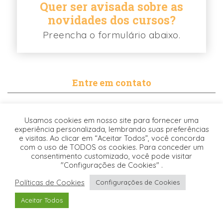
Quer ser avisada sobre as
novidades dos cursos?
Preencha o formulário abaixo.
Entre em contato
contato@biancabalassiano.com
Usamos cookies em nosso site para fornecer uma
WhatsApp
experiência personalizada, lembrando suas preferências
e visitas. Ao clicar em “Aceitar Todos”, você concorda
com o uso de TODOS os cookies. Para conceder um
consentimento customizado, você pode visitar
"Configurações de Cookies" .
Políticas de Cookies
Configurações de Cookies
Desenvolvido pela
© 2021. TODOS OS DIREITOS RESERVADOS -
Aceitar Todos
Origgami