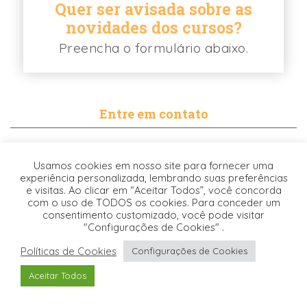
Quer ser avisada sobre as
novidades dos cursos?
Preencha o formulário abaixo.
Entre em contato
contato@biancabalassiano.com
Usamos cookies em nosso site para fornecer uma
WhatsApp
experiência personalizada, lembrando suas preferências
e visitas. Ao clicar em “Aceitar Todos”, você concorda
com o uso de TODOS os cookies. Para conceder um
consentimento customizado, você pode visitar
"Configurações de Cookies" .
Políticas de Cookies
Configurações de Cookies
Desenvolvido pela
© 2021. TODOS OS DIREITOS RESERVADOS -
Aceitar Todos
Origgami