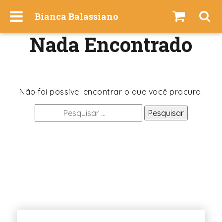
I
Bianca Balassiano
r
p
Nada Encontrado
a
r
a
o
c
Não foi possível encontrar o que você procura.
o
Pesquisar
n
por:
t
e
ú
d
o