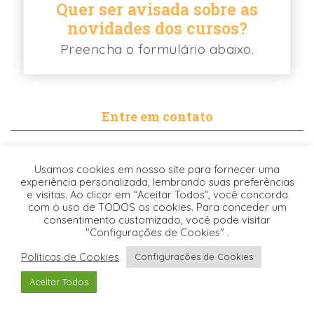
Quer ser avisada sobre as
novidades dos cursos?
Preencha o formulário abaixo.
Entre em contato
contato@biancabalassiano.com
Usamos cookies em nosso site para fornecer uma
WhatsApp
experiência personalizada, lembrando suas preferências
e visitas. Ao clicar em “Aceitar Todos”, você concorda
com o uso de TODOS os cookies. Para conceder um
consentimento customizado, você pode visitar
"Configurações de Cookies" .
Políticas de Cookies
Configurações de Cookies
Desenvolvido pela
© 2021. TODOS OS DIREITOS RESERVADOS -
Aceitar Todos
Origgami