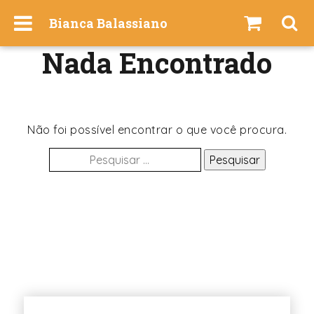
I
Bianca Balassiano
r
p
Nada Encontrado
a
r
a
o
c
Não foi possível encontrar o que você procura.
o
Pesquisar
n
por:
t
e
ú
d
o