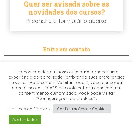
Quer ser avisada sobre as
novidades dos cursos?
Preencha o formulário abaixo.
Entre em contato
contato@biancabalassiano.com
Usamos cookies em nosso site para fornecer uma
WhatsApp
experiência personalizada, lembrando suas preferências
e visitas. Ao clicar em “Aceitar Todos”, você concorda
com o uso de TODOS os cookies. Para conceder um
consentimento customizado, você pode visitar
"Configurações de Cookies" .
Políticas de Cookies
Configurações de Cookies
Desenvolvido pela
© 2021. TODOS OS DIREITOS RESERVADOS -
Aceitar Todos
Origgami