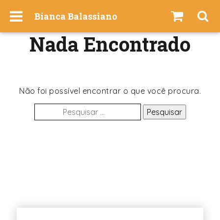
I
Bianca Balassiano
r
p
Nada Encontrado
a
r
a
o
c
Não foi possível encontrar o que você procura.
o
Pesquisar
n
por:
t
e
ú
d
o