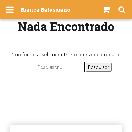
I
Bianca Balassiano
r
p
Nada Encontrado
a
r
a
o
c
Não foi possível encontrar o que você procura.
o
Pesquisar
n
por:
t
e
ú
d
o