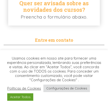
Quer ser avisada sobre as
novidades dos cursos?
Preencha o formulário abaixo.
Entre em contato
contato@biancabalassiano.com
Usamos cookies em nosso site para fornecer uma
WhatsApp
experiência personalizada, lembrando suas preferências
e visitas. Ao clicar em “Aceitar Todos”, você concorda
com o uso de TODOS os cookies. Para conceder um
consentimento customizado, você pode visitar
"Configurações de Cookies" .
Políticas de Cookies
Configurações de Cookies
Desenvolvido pela
© 2021. TODOS OS DIREITOS RESERVADOS -
Aceitar Todos
Origgami