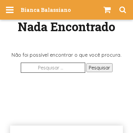
I
Bianca Balassiano
r
p
Nada Encontrado
a
r
a
o
c
Não foi possível encontrar o que você procura.
o
Pesquisar
n
por:
t
e
ú
d
o