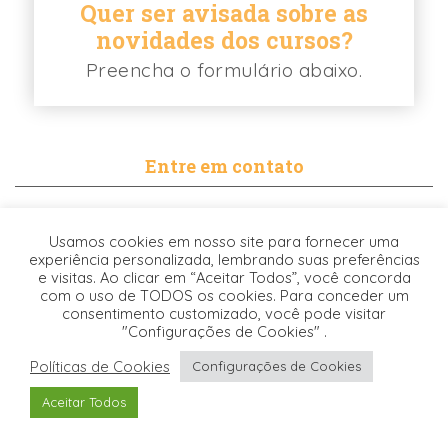
Quer ser avisada sobre as
novidades dos cursos?
Preencha o formulário abaixo.
Entre em contato
contato@biancabalassiano.com
Usamos cookies em nosso site para fornecer uma
WhatsApp
experiência personalizada, lembrando suas preferências
e visitas. Ao clicar em “Aceitar Todos”, você concorda
com o uso de TODOS os cookies. Para conceder um
consentimento customizado, você pode visitar
"Configurações de Cookies" .
Políticas de Cookies
Configurações de Cookies
Desenvolvido pela
© 2021. TODOS OS DIREITOS RESERVADOS -
Aceitar Todos
Origgami