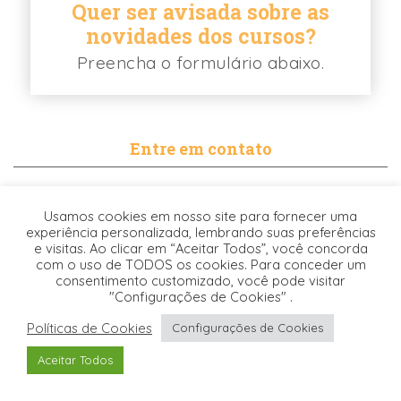
Quer ser avisada sobre as
novidades dos cursos?
Preencha o formulário abaixo.
Entre em contato
contato@biancabalassiano.com
Usamos cookies em nosso site para fornecer uma
WhatsApp
experiência personalizada, lembrando suas preferências
e visitas. Ao clicar em “Aceitar Todos”, você concorda
com o uso de TODOS os cookies. Para conceder um
consentimento customizado, você pode visitar
"Configurações de Cookies" .
Políticas de Cookies
Configurações de Cookies
Desenvolvido pela
© 2021. TODOS OS DIREITOS RESERVADOS -
Aceitar Todos
Origgami