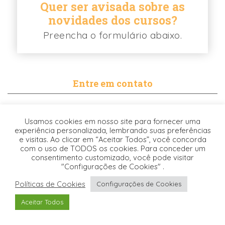
Quer ser avisada sobre as
novidades dos cursos?
Preencha o formulário abaixo.
Entre em contato
contato@biancabalassiano.com
Usamos cookies em nosso site para fornecer uma
WhatsApp
experiência personalizada, lembrando suas preferências
e visitas. Ao clicar em “Aceitar Todos”, você concorda
com o uso de TODOS os cookies. Para conceder um
consentimento customizado, você pode visitar
"Configurações de Cookies" .
Políticas de Cookies
Configurações de Cookies
Desenvolvido pela
© 2021. TODOS OS DIREITOS RESERVADOS -
Aceitar Todos
Origgami