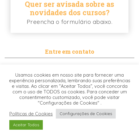
Quer ser avisada sobre as
novidades dos cursos?
Preencha o formulário abaixo.
Entre em contato
contato@biancabalassiano.com
Usamos cookies em nosso site para fornecer uma
WhatsApp
experiência personalizada, lembrando suas preferências
e visitas. Ao clicar em “Aceitar Todos”, você concorda
com o uso de TODOS os cookies. Para conceder um
consentimento customizado, você pode visitar
"Configurações de Cookies" .
Políticas de Cookies
Configurações de Cookies
Desenvolvido pela
© 2021. TODOS OS DIREITOS RESERVADOS -
Aceitar Todos
Origgami