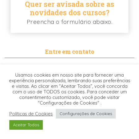
Quer ser avisada sobre as
novidades dos cursos?
Preencha o formulário abaixo.
Entre em contato
contato@biancabalassiano.com
Usamos cookies em nosso site para fornecer uma
WhatsApp
experiência personalizada, lembrando suas preferências
e visitas. Ao clicar em “Aceitar Todos”, você concorda
com o uso de TODOS os cookies. Para conceder um
consentimento customizado, você pode visitar
"Configurações de Cookies" .
Políticas de Cookies
Configurações de Cookies
Desenvolvido pela
© 2021. TODOS OS DIREITOS RESERVADOS -
Aceitar Todos
Origgami