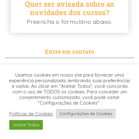
Quer ser avisada sobre as
novidades dos cursos?
Preencha o formulário abaixo.
Entre em contato
contato@biancabalassiano.com
Usamos cookies em nosso site para fornecer uma
WhatsApp
experiência personalizada, lembrando suas preferências
e visitas. Ao clicar em “Aceitar Todos”, você concorda
com o uso de TODOS os cookies. Para conceder um
consentimento customizado, você pode visitar
"Configurações de Cookies" .
Políticas de Cookies
Configurações de Cookies
Desenvolvido pela
© 2021. TODOS OS DIREITOS RESERVADOS -
Aceitar Todos
Origgami