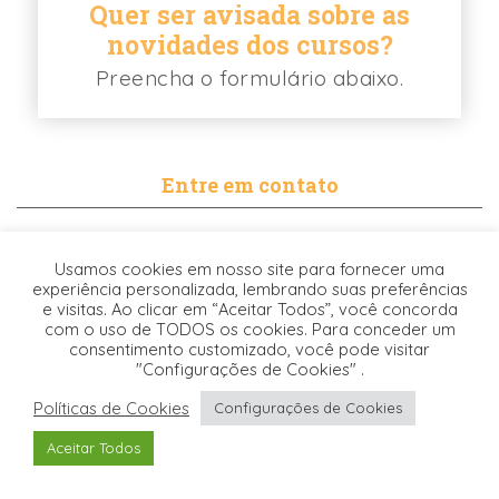
Quer ser avisada sobre as
novidades dos cursos?
Preencha o formulário abaixo.
Entre em contato
contato@biancabalassiano.com
Usamos cookies em nosso site para fornecer uma
WhatsApp
experiência personalizada, lembrando suas preferências
e visitas. Ao clicar em “Aceitar Todos”, você concorda
com o uso de TODOS os cookies. Para conceder um
consentimento customizado, você pode visitar
"Configurações de Cookies" .
Políticas de Cookies
Configurações de Cookies
Desenvolvido pela
© 2021. TODOS OS DIREITOS RESERVADOS -
Aceitar Todos
Origgami