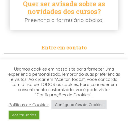
Quer ser avisada sobre as
novidades dos cursos?
Preencha o formulário abaixo.
Entre em contato
contato@biancabalassiano.com
Usamos cookies em nosso site para fornecer uma
WhatsApp
experiência personalizada, lembrando suas preferências
e visitas. Ao clicar em “Aceitar Todos”, você concorda
com o uso de TODOS os cookies. Para conceder um
consentimento customizado, você pode visitar
"Configurações de Cookies" .
Políticas de Cookies
Configurações de Cookies
Desenvolvido pela
© 2021. TODOS OS DIREITOS RESERVADOS -
Aceitar Todos
Origgami