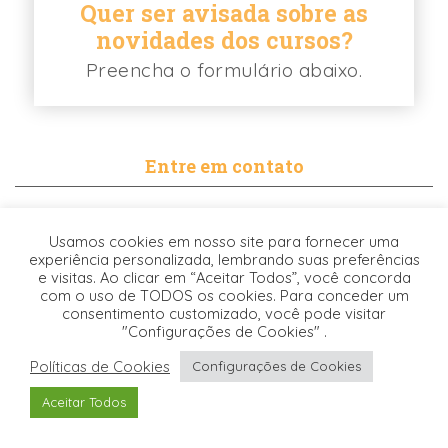
Quer ser avisada sobre as
novidades dos cursos?
Preencha o formulário abaixo.
Entre em contato
contato@biancabalassiano.com
Usamos cookies em nosso site para fornecer uma
WhatsApp
experiência personalizada, lembrando suas preferências
e visitas. Ao clicar em “Aceitar Todos”, você concorda
com o uso de TODOS os cookies. Para conceder um
consentimento customizado, você pode visitar
"Configurações de Cookies" .
Políticas de Cookies
Configurações de Cookies
Desenvolvido pela
© 2021. TODOS OS DIREITOS RESERVADOS -
Aceitar Todos
Origgami