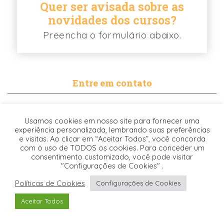
Quer ser avisada sobre as
novidades dos cursos?
Preencha o formulário abaixo.
Entre em contato
contato@biancabalassiano.com
Usamos cookies em nosso site para fornecer uma
WhatsApp
experiência personalizada, lembrando suas preferências
e visitas. Ao clicar em “Aceitar Todos”, você concorda
com o uso de TODOS os cookies. Para conceder um
consentimento customizado, você pode visitar
"Configurações de Cookies" .
Políticas de Cookies
Configurações de Cookies
Desenvolvido pela
© 2021. TODOS OS DIREITOS RESERVADOS -
Aceitar Todos
Origgami