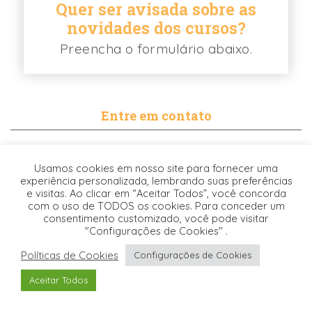
Quer ser avisada sobre as
novidades dos cursos?
Preencha o formulário abaixo.
Entre em contato
contato@biancabalassiano.com
Usamos cookies em nosso site para fornecer uma
WhatsApp
experiência personalizada, lembrando suas preferências
e visitas. Ao clicar em “Aceitar Todos”, você concorda
com o uso de TODOS os cookies. Para conceder um
consentimento customizado, você pode visitar
"Configurações de Cookies" .
Políticas de Cookies
Configurações de Cookies
Desenvolvido pela
© 2021. TODOS OS DIREITOS RESERVADOS -
Aceitar Todos
Origgami