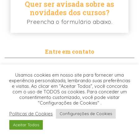
Quer ser avisada sobre as
novidades dos cursos?
Preencha o formulário abaixo.
Entre em contato
contato@biancabalassiano.com
Usamos cookies em nosso site para fornecer uma
WhatsApp
experiência personalizada, lembrando suas preferências
e visitas. Ao clicar em “Aceitar Todos”, você concorda
com o uso de TODOS os cookies. Para conceder um
consentimento customizado, você pode visitar
"Configurações de Cookies" .
Políticas de Cookies
Configurações de Cookies
Desenvolvido pela
© 2021. TODOS OS DIREITOS RESERVADOS -
Aceitar Todos
Origgami